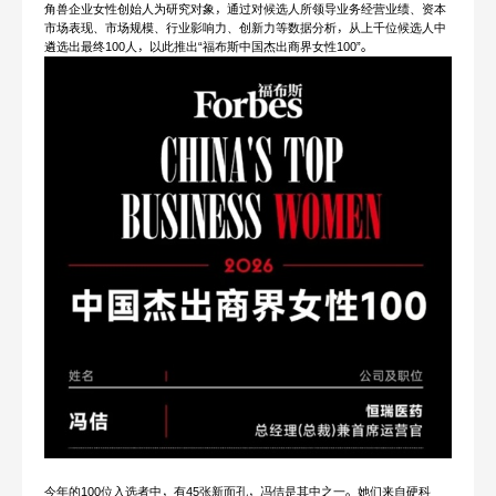
角兽企业女性创始人为研究对象，通过对候选人所领导业务经营业绩、资本
市场表现、市场规模、行业影响力、创新力等数据分析，从上千位候选人中
遴选出最终100人，以此推出“福布斯中国杰出商界女性100”。
今年的100位入选者中，有45张新面孔，冯佶是其中之一。她们来自硬科